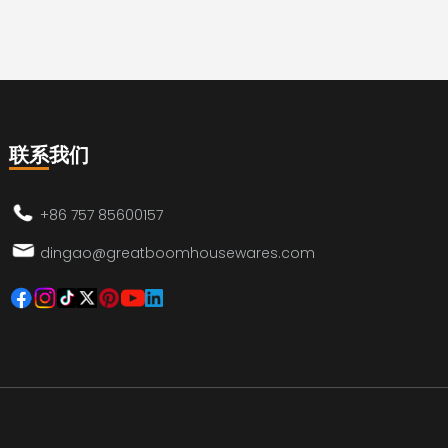
联系我们
+86 757 85600157
dingao@greatboomhousewares.com