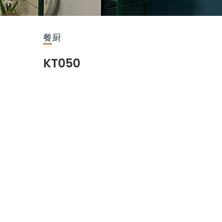
餐厨
KT050