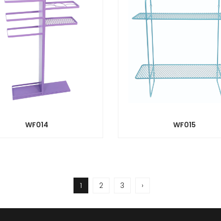
WF014
WF015
1
2
3
›