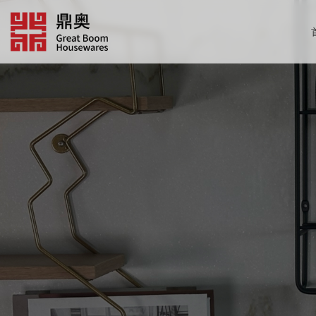
跳
转
到
内
容