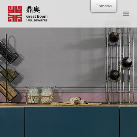
跳
Chinese
转
到
内
容