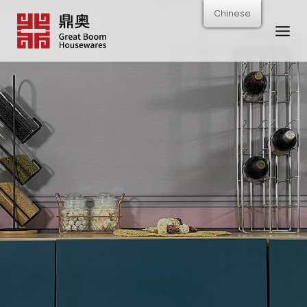
跳
Chinese
转
到
内
容