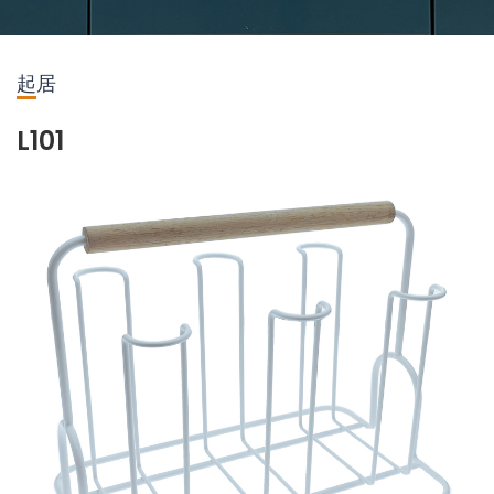
起居
L101