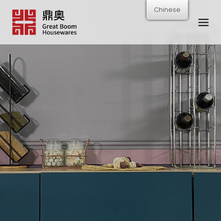
跳
Chinese
转
到
内
容