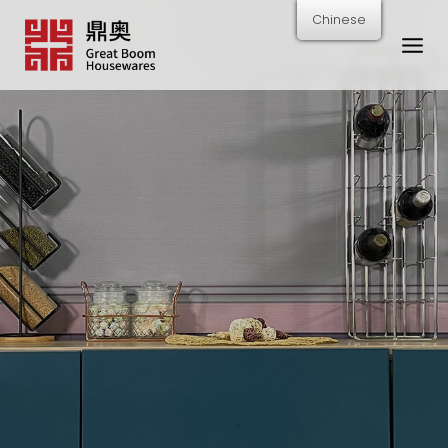
跳
Chinese
转
到
内
容