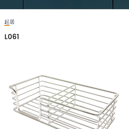
起居
L061