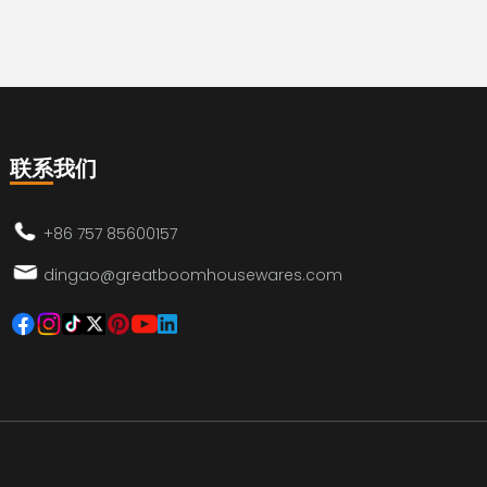
联系我们
+86 757 85600157
dingao@greatboomhousewares.com