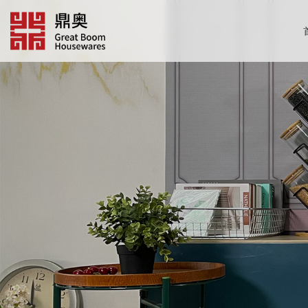
跳
转
到
内
容