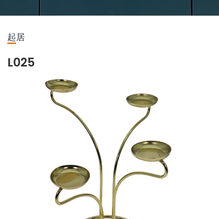
起居
L025