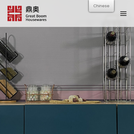
跳
Chinese
转
到
内
容