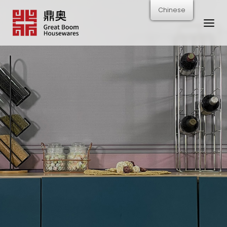
跳
Chinese
转
到
内
容