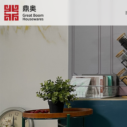
跳
转
到
内
容