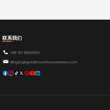
联系我们
+86 757 85600157
dingao@greatboomhousewares.com