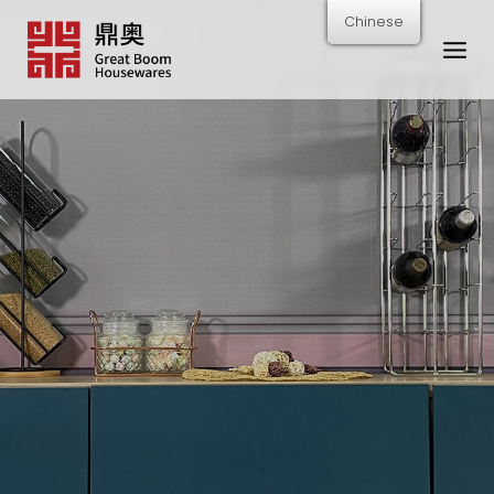
跳
Chinese
转
到
内
容